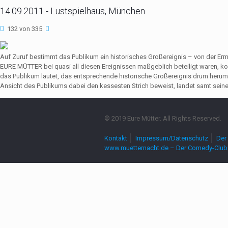
14.09.2011 - Lustspielhaus, München
132 von 335
Auf Zuruf bestimmt das Publikum ein historisches Großereignis – von der Er
EURE MÜTTER bei quasi all diesen Ereignissen maßgeblich beteiligt waren,
das Publikum lautet, das entsprechende historische Großereignis drum herum
Ansicht des Publikums dabei den kessesten Strich beweist, landet samt seine
© 2019 Eure Mütter. All Rights Reserved.
Kontakt
Impressum/Datenschutz
Der 
www.muetternacht.de – Der Comedy-Club