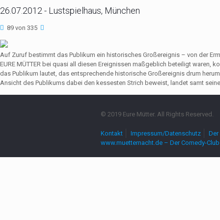
26.07.2012 - Lustspielhaus, München
89 von 335
Auf Zuruf bestimmt das Publikum ein historisches Großereignis – von der Er
EURE MÜTTER bei quasi all diesen Ereignissen maßgeblich beteiligt waren,
das Publikum lautet, das entsprechende historische Großereignis drum herum
Ansicht des Publikums dabei den kessesten Strich beweist, landet samt seine
© 2019 Eure Mütter. All Rights Reserved.
Kontakt
Impressum/Datenschutz
Der 
www.muetternacht.de – Der Comedy-Club