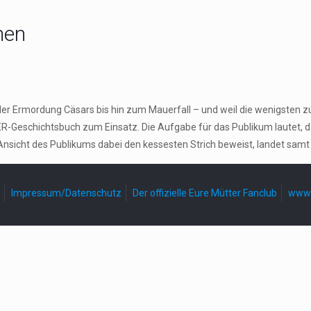
hen
der Ermordung Cäsars bis hin zum Mauerfall – und weil die wenigsten z
-Geschichtsbuch zum Einsatz. Die Aufgabe für das Publikum lautet, 
Ansicht des Publikums dabei den kessesten Strich beweist, landet samt
Impressum/Datenschutz
Der offizielle Eure Mütter Fanclub
www.