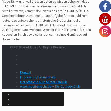
Mauerfall – und weil die wenigsten zu wissen scheinen, dass
EURE MÜTTER bei quasi all diesen Ereignissen maßgeblich
beteiligt waren, kommt als Beweis das große EURE-MÜTTER-
Geschichtsbuch zum Einsatz. Die Aufgabe für das Publikum
lautet, das entsprechende historische Großereignis drum
herum zu ergänzen und EURE MÜTTER möglichst lustig darin
zu integrieren. Und wer nach Ansicht des Publikums dabei den
kessesten Strich beweist, landet samt seines Gemäldes auf
dieser Seite.
© 2019 Eure Mütter. All Rights Reserved.
Kontakt
Impressum/Datenschutz
Der offizielle Eure Mütter Fanclub
www.muetternacht.de – Der Comedy-Club