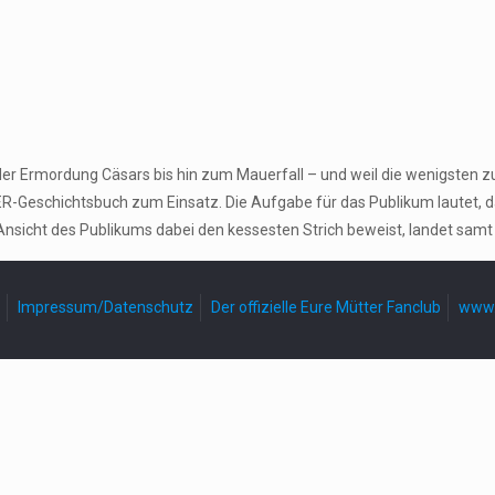
der Ermordung Cäsars bis hin zum Mauerfall – und weil die wenigsten z
-Geschichtsbuch zum Einsatz. Die Aufgabe für das Publikum lautet, 
Ansicht des Publikums dabei den kessesten Strich beweist, landet samt
Impressum/Datenschutz
Der offizielle Eure Mütter Fanclub
www.