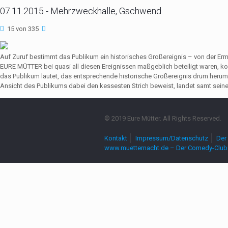
07.11.2015 - Mehrzweckhalle, Gschwend
15 von 335
Auf Zuruf bestimmt das Publikum ein historisches Großereignis – von der Er
EURE MÜTTER bei quasi all diesen Ereignissen maßgeblich beteiligt waren,
das Publikum lautet, das entsprechende historische Großereignis drum herum
Ansicht des Publikums dabei den kessesten Strich beweist, landet samt seine
© 2019 Eure Mütter. All Rights Reserved.
Kontakt
Impressum/Datenschutz
Der 
www.muetternacht.de – Der Comedy-Club