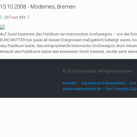
15.10.2008 - Modernes, Bremen
237 von 335
Auf Zuruf bestimmt das Publikum ein historisches Großereignis – von der Er
EURE MÜTTER bei quasi all diesen Ereignissen maßgeblich beteiligt waren,
das Publikum lautet, das entsprechende historische Großereignis drum herum
Ansicht des Publikums dabei den kessesten Strich beweist, landet samt seine
© 2019 Eure Mütter. All Rights Reserved.
Kontakt
Impressum/Datenschutz
Der 
www.muetternacht.de – Der Comedy-Club