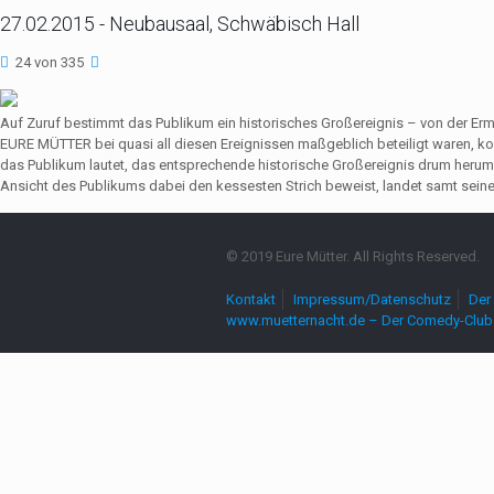
27.02.2015 - Neubausaal, Schwäbisch Hall
24 von 335
Auf Zuruf bestimmt das Publikum ein historisches Großereignis – von der Er
EURE MÜTTER bei quasi all diesen Ereignissen maßgeblich beteiligt waren,
das Publikum lautet, das entsprechende historische Großereignis drum herum
Ansicht des Publikums dabei den kessesten Strich beweist, landet samt seine
© 2019 Eure Mütter. All Rights Reserved.
Kontakt
Impressum/Datenschutz
Der 
www.muetternacht.de – Der Comedy-Club