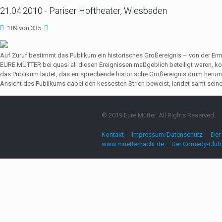
21.04.2010 - Pariser Hoftheater, Wiesbaden
189 von 335
Auf Zuruf bestimmt das Publikum ein historisches Großereignis – von der Er
EURE MÜTTER bei quasi all diesen Ereignissen maßgeblich beteiligt waren,
das Publikum lautet, das entsprechende historische Großereignis drum herum
Ansicht des Publikums dabei den kessesten Strich beweist, landet samt seine
© 2019 Eure Mütter. All Rights Reserved.
Kontakt
Impressum/Datenschutz
Der 
www.muetternacht.de – Der Comedy-Club