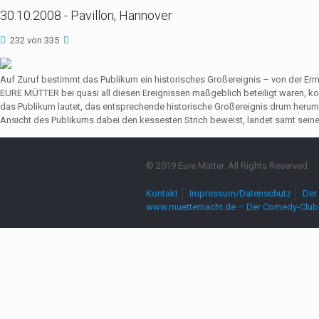
30.10.2008 - Pavillon, Hannover
232 von 335
Auf Zuruf bestimmt das Publikum ein historisches Großereignis – von der Er
EURE MÜTTER bei quasi all diesen Ereignissen maßgeblich beteiligt waren,
das Publikum lautet, das entsprechende historische Großereignis drum herum
Ansicht des Publikums dabei den kessesten Strich beweist, landet samt seine
© 2019 Eure Mütter. All Rights Reserved.
Kontakt
Impressum/Datenschutz
Der 
www.muetternacht.de – Der Comedy-Club