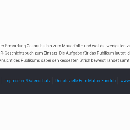
der Ermordung Cäsars bis hin zum Mauerfall – und weil die wenigsten z
-Geschichtsbuch zum Einsatz. Die Aufgabe für das Publikum lautet, 
Ansicht des Publikums dabei den kessesten Strich beweist, landet samt
Impressum/Datenschutz
Der offizielle Eure Mütter Fanclub
www.