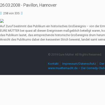
26.03.2008 - Pavillon, Hannover
258 von 335
Auf Zuruf bestimmt das Publikum ein historisches Großereignis – von der Er
EURE MÜTTER bei quasi all diesen Ereignissen maßgeblich beteiligt waren,
das Publikum lautet, das entsprechende historische Großereignis drum herum
Ansicht des Publikums dabei den kessesten Strich beweist, landet samt seine
© 2019 Eure Mütter. All Rights Reserved.
Kontakt
Impressum/Datenschutz
Der 
www.muetternacht.de – Der Comedy-Club