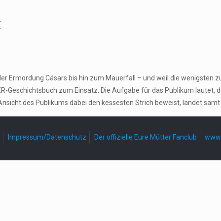
z
der Ermordung Cäsars bis hin zum Mauerfall – und weil die wenigsten z
-Geschichtsbuch zum Einsatz. Die Aufgabe für das Publikum lautet, 
Ansicht des Publikums dabei den kessesten Strich beweist, landet samt
Impressum/Datenschutz
Der offizielle Eure Mütter Fanclub
www.