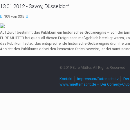
13.01.2012 - Savoy, Düsseldorf
109 von 335
Auf Zuruf bestimmt das Publikum ein historisches Großereignis – von der Er
EURE MÜTTER bei quasi all diesen Ereignissen maßgeblich beteiligt waren,
das Publikum lautet, das entsprechende historische Großereignis drum herum
Ansicht des Publikums dabei den kessesten Strich beweist, landet samt seine
© 2019 Eure Mütter. All Rights Reserved.
Kontakt
Impressum/Datenschutz
Der 
www.muetternacht.de – Der Comedy-Club