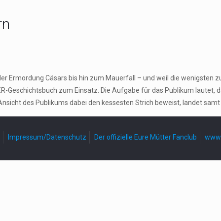
rn
der Ermordung Cäsars bis hin zum Mauerfall – und weil die wenigsten z
-Geschichtsbuch zum Einsatz. Die Aufgabe für das Publikum lautet, 
Ansicht des Publikums dabei den kessesten Strich beweist, landet samt
Impressum/Datenschutz
Der offizielle Eure Mütter Fanclub
www.