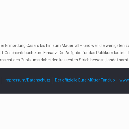
der Ermordung Cäsars bis hin zum Mauerfall – und weil die wenigsten z
-Geschichtsbuch zum Einsatz. Die Aufgabe für das Publikum lautet, 
Ansicht des Publikums dabei den kessesten Strich beweist, landet samt
Impressum/Datenschutz
Der offizielle Eure Mütter Fanclub
www.