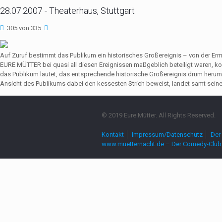
28.07.2007 - Theaterhaus, Stuttgart
305 von 335
Auf Zuruf bestimmt das Publikum ein historisches Großereignis – von der Er
EURE MÜTTER bei quasi all diesen Ereignissen maßgeblich beteiligt waren,
das Publikum lautet, das entsprechende historische Großereignis drum herum
Ansicht des Publikums dabei den kessesten Strich beweist, landet samt seine
© 2019 Eure Mütter. All Rights Reserved.
Kontakt
Impressum/Datenschutz
Der 
www.muetternacht.de – Der Comedy-Club