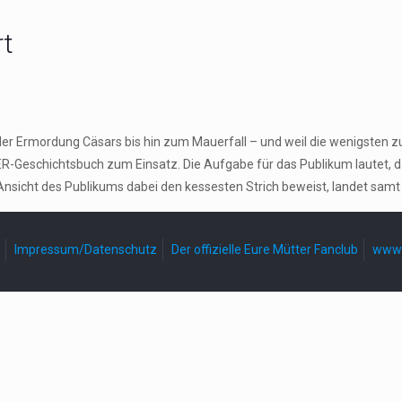
rt
der Ermordung Cäsars bis hin zum Mauerfall – und weil die wenigsten z
-Geschichtsbuch zum Einsatz. Die Aufgabe für das Publikum lautet, 
Ansicht des Publikums dabei den kessesten Strich beweist, landet samt
Impressum/Datenschutz
Der offizielle Eure Mütter Fanclub
www.