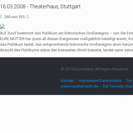
16.03.2008 - Theaterhaus, Stuttgart
260 von 335
Auf Zuruf bestimmt das Publikum ein historisches Großereignis – von der Er
EURE MÜTTER bei quasi all diesen Ereignissen maßgeblich beteiligt waren,
das Publikum lautet, das entsprechende historische Großereignis drum herum
Ansicht des Publikums dabei den kessesten Strich beweist, landet samt seine
© 2019 Eure Mütter. All Rights Reserved.
Kontakt
Impressum/Datenschutz
Der 
www.muetternacht.de – Der Comedy-Club