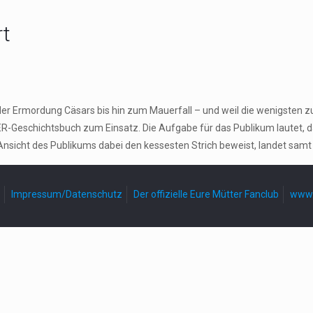
rt
der Ermordung Cäsars bis hin zum Mauerfall – und weil die wenigsten z
-Geschichtsbuch zum Einsatz. Die Aufgabe für das Publikum lautet, 
Ansicht des Publikums dabei den kessesten Strich beweist, landet samt
Impressum/Datenschutz
Der offizielle Eure Mütter Fanclub
www.