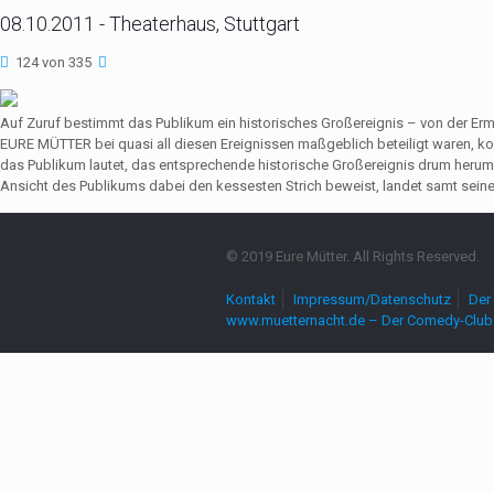
08.10.2011 - Theaterhaus, Stuttgart
124 von 335
Auf Zuruf bestimmt das Publikum ein historisches Großereignis – von der Er
EURE MÜTTER bei quasi all diesen Ereignissen maßgeblich beteiligt waren,
das Publikum lautet, das entsprechende historische Großereignis drum herum
Ansicht des Publikums dabei den kessesten Strich beweist, landet samt seine
© 2019 Eure Mütter. All Rights Reserved.
Kontakt
Impressum/Datenschutz
Der 
www.muetternacht.de – Der Comedy-Club