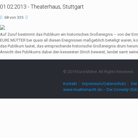
01.02.2013 - Theaterhaus, Stuttgart
68 von 335
Auf Zuruf bestimmt das Publikum ein historisches Großereignis – von der Er
EURE MÜTTER bei quasi all diesen Ereignissen maßgeblich beteiligt waren,
das Publikum lautet, das entsprechende historische Großereignis drum herum
Ansicht des Publikums dabei den kessesten Strich beweist, landet samt seine
© 2019 Eure Mütter. All Rights Reserved.
Kontakt
Impressum/Datenschutz
Der 
www.muetternacht.de – Der Comedy-Club