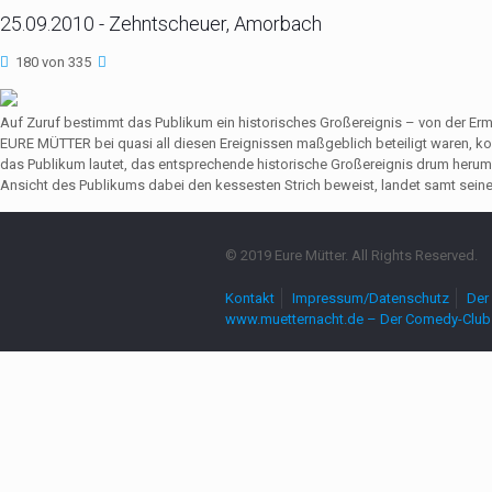
25.09.2010 - Zehntscheuer, Amorbach
180 von 335
Auf Zuruf bestimmt das Publikum ein historisches Großereignis – von der Er
EURE MÜTTER bei quasi all diesen Ereignissen maßgeblich beteiligt waren,
das Publikum lautet, das entsprechende historische Großereignis drum herum
Ansicht des Publikums dabei den kessesten Strich beweist, landet samt seine
© 2019 Eure Mütter. All Rights Reserved.
Kontakt
Impressum/Datenschutz
Der 
www.muetternacht.de – Der Comedy-Club