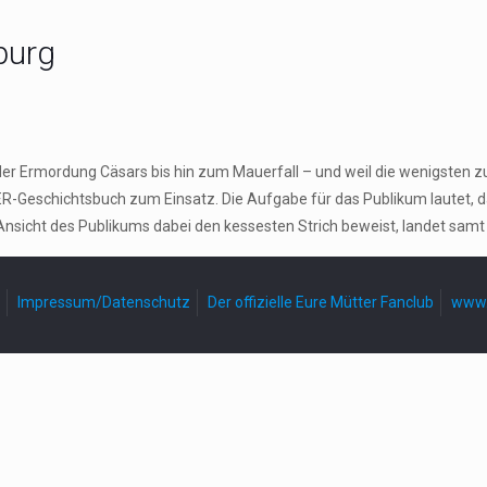
burg
der Ermordung Cäsars bis hin zum Mauerfall – und weil die wenigsten z
-Geschichtsbuch zum Einsatz. Die Aufgabe für das Publikum lautet, 
Ansicht des Publikums dabei den kessesten Strich beweist, landet samt
Impressum/Datenschutz
Der offizielle Eure Mütter Fanclub
www.