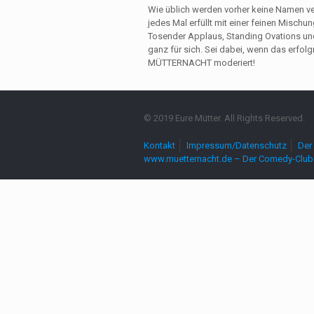
Wie üblich werden vorher keine Namen ver
jedes Mal erfüllt mit einer feinen Mischu
Tosender Applaus, Standing Ovations und
ganz für sich. Sei dabei, wenn das erfol
MÜTTERNACHT moderiert!
© 2019 Eure Mütter. All Rights Reserved.
Kontakt
Impressum/Datenschutz
Der 
www.muetternacht.de – Der Comedy-Club