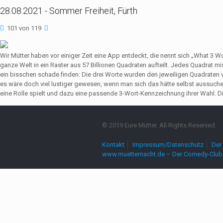
28.08.2021 - Sommer Freiheit, Fürth
101 von 119
Wir Mütter haben vor einiger Zeit eine App entdeckt, die nennt sich „What 3 
ganze Welt in ein Raster aus 57 Billionen Quadraten aufteilt. Jedes Quadrat 
ein bisschen schade finden: Die drei Worte wurden den jeweiligen Quadrate
es wäre doch viel lustiger gewesen, wenn man sich das hätte selbst aussuch
eine Rolle spielt und dazu eine passende 3-Wort-Kennzeichnung ihrer Wahl. Die
© 2019 Eure Mütter. All Rights Reserved.
Kontakt
Impressum/Datenschutz
Der 
www.muetternacht.de – Der Comedy-Club