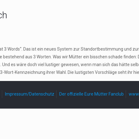
ch
hat 3 Words“. Das ist ein neues System zur Standortbestimmung und zur 
se bestehend aus 3 Worten. Was wir Mütter ein bisschen schade finden:
 Und es wäre doch viel lustiger gewesen, wenn man sich das hätte sel
3-Wort-Kennzeichnung ihrer Wahl. Die lustigsten Vorschläge seht ihr hie
Impressum/Datenschutz
Der offizielle Eure Mütter Fanclub
www.