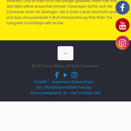
Verstand. Und es wäre doch viel lustiger gewesen, wenn man sich
das hätte selbst aussuchen können. Deswegen dürfen sich die
Zuschauer einen Ort überlegen, der in ihrem Leben eine Rolle spielt
und dazu eine passende 3-Wort-Kennzeichnung ihrer Wahl. Die
lustigsten Vorschläge seht ihr hier.
© 2019 Eure Mütter. All Rights Reserved.
Kontakt
Impressum/Datenschutz
Der offizielle Eure Mütter Fanclub
www.muetternacht.de – Der Comedy-Club