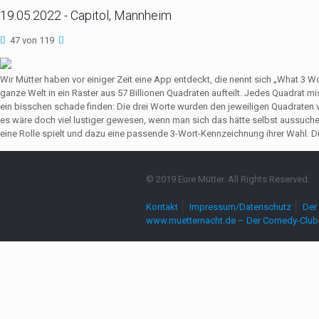
19.05.2022 - Capitol, Mannheim
47 von 119
Wir Mütter haben vor einiger Zeit eine App entdeckt, die nennt sich „What 3 
ganze Welt in ein Raster aus 57 Billionen Quadraten aufteilt. Jedes Quadrat 
ein bisschen schade finden: Die drei Worte wurden den jeweiligen Quadrate
es wäre doch viel lustiger gewesen, wenn man sich das hätte selbst aussuch
eine Rolle spielt und dazu eine passende 3-Wort-Kennzeichnung ihrer Wahl. Die
© 2019 Eure Mütter. All Rights Reserved.
Kontakt
Impressum/Datenschutz
Der 
www.muetternacht.de – Der Comedy-Club