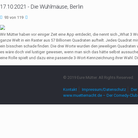
17.10.2021 - Die Wühlmäuse, Berlin
93 von 119
Wir Mütter haben vor einiger Zeit eine App entdeckt, die nennt sich „What 3 
ganze Welt in ein Raster aus 57 Billionen Quadraten aufteilt. Jedes Quadrat 
ein bisschen schade finden: Die drei Worte wurden den jeweiligen Quadrate
es wäre doch viel lustiger gewesen, wenn man sich das hätte selbst aussuch
eine Rolle spielt und dazu eine passende 3-Wort-Kennzeichnung ihrer Wahl. Die
© 2019 Eure Mütter. All Rights Reserved.
Kontakt
Impressum/Datenschutz
Der 
www.muetternacht.de – Der Comedy-Club