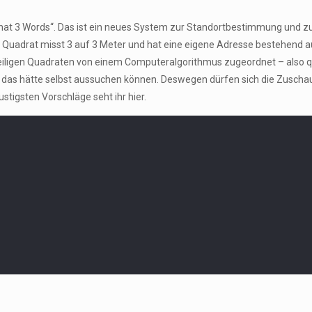
„What 3 Words“. Das ist ein neues System zur Standortbestimmung und zu
des Quadrat misst 3 auf 3 Meter und hat eine eigene Adresse bestehend 
eweiligen Quadraten von einem Computeralgorithmus zugeordnet – also q
 das hätte selbst aussuchen können. Deswegen dürfen sich die Zuschaue
stigsten Vorschläge seht ihr hier.