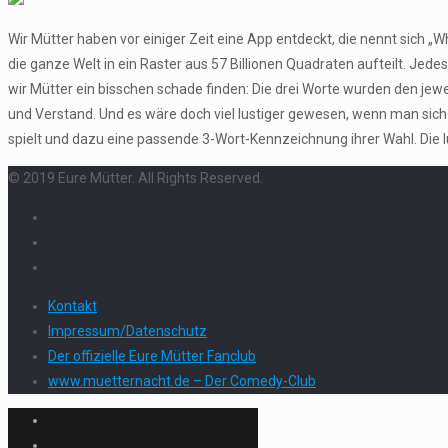
Wir Mütter haben vor einiger Zeit eine App entdeckt, die nennt sich 
die ganze Welt in ein Raster aus 57 Billionen Quadraten aufteilt. Je
wir Mütter ein bisschen schade finden: Die drei Worte wurden den j
und Verstand. Und es wäre doch viel lustiger gewesen, wenn man sich
spielt und dazu eine passende 3-Wort-Kennzeichnung ihrer Wahl. Die lu
© 2019 Eure Mütter. All Rights Reserved.
Kontakt
Impressum/Datenschutz
Der offizielle Eure Mütter Fanclub
www.muetternacht.de – Der Comedy-Club