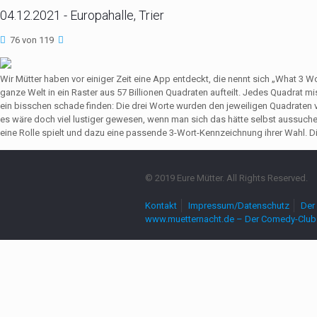
04.12.2021 - Europahalle, Trier
76 von 119
Wir Mütter haben vor einiger Zeit eine App entdeckt, die nennt sich „What 3 
ganze Welt in ein Raster aus 57 Billionen Quadraten aufteilt. Jedes Quadrat 
ein bisschen schade finden: Die drei Worte wurden den jeweiligen Quadrate
es wäre doch viel lustiger gewesen, wenn man sich das hätte selbst aussuch
eine Rolle spielt und dazu eine passende 3-Wort-Kennzeichnung ihrer Wahl. Die
© 2019 Eure Mütter. All Rights Reserved.
Kontakt
Impressum/Datenschutz
Der 
www.muetternacht.de – Der Comedy-Club