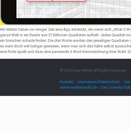
Wir Mütter haben vor einiger Zeit eine App entdeckt, die nennt sich „What 3 
ganze Welt in ein Raster aus 57 Billionen Quadraten aufteilt. Jedes Quadrat 
ein bisschen schade finden: Die drei Worte wurden den jeweiligen Quadrate
es wäre doch viel lustiger gewesen, wenn man sich das hätte selbst aussuch
eine Rolle spielt und dazu eine passende 3-Wort-Kennzeichnung ihrer Wahl. Die
© 2019 Eure Mütter. All Rights Reserved.
Kontakt
Impressum/Datenschutz
Der 
www.muetternacht.de – Der Comedy-Club