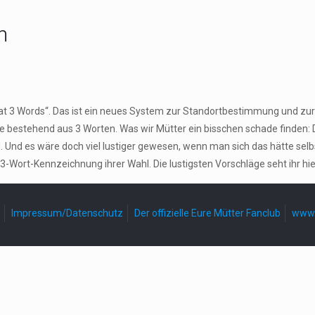
n
hat 3 Words“. Das ist ein neues System zur Standortbestimmung und zur 
se bestehend aus 3 Worten. Was wir Mütter ein bisschen schade finden:
 Und es wäre doch viel lustiger gewesen, wenn man sich das hätte sel
3-Wort-Kennzeichnung ihrer Wahl. Die lustigsten Vorschläge seht ihr hie
Impressum/Datenschutz
Der offizielle Eure Mütter Fanclub
www.