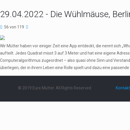
29.04.2022 - Die Wühlmäuse, Berli
56 von 119
Wir Mütter haben vor einiger Zeit eine App entdeckt, die nennt sich „W
aufteilt. Jedes Quadrat misst 3 auf 3 Meter und hat eine eigene Adres
Computeralgorithmus zugeordnet – also quasi ohne Sinn und Verstand.
überlegen, der in ihrem Leben eine Rolle spielt und dazu eine passende 
© 2019 Eure Mütter. All Rights Reserved.
Kontakt