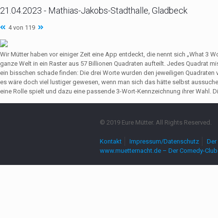
21.04.2023 - Mathias-Jakobs-Stadthalle, Gladbeck
4 von 119
Wir Mütter haben vor einiger Zeit eine App entdeckt, die nennt sich „What 3 
ganze Welt in ein Raster aus 57 Billionen Quadraten aufteilt. Jedes Quadrat 
ein bisschen schade finden: Die drei Worte wurden den jeweiligen Quadrate
es wäre doch viel lustiger gewesen, wenn man sich das hätte selbst aussuch
eine Rolle spielt und dazu eine passende 3-Wort-Kennzeichnung ihrer Wahl. Die
© 2019 Eure Mütter. All Rights Reserved.
Kontakt
Impressum/Datenschutz
Der 
www.muetternacht.de – Der Comedy-Club