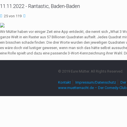
11.11.2022 - Rantastic, Baden-Baden
25 von 119
Wir Mütter haben vor einiger Zeit eine App entdeckt, die nennt sich „What 3 
ganze Welt in ein Raster aus 57 Billionen Quadraten aufteilt. Jedes Quadrat 
ein bisschen schade finden: Die drei Worte wurden den jeweiligen Quadrate
es wäre doch viel lustiger gewesen, wenn man sich das hätte selbst aussuch
eine Rolle spielt und dazu eine passende 3-Wort-Kennzeichnung ihrer Wahl. Die
© 2019 Eure Mütter. All Rights Reserved.
Kontakt
Impressum/Datenschutz
Der 
www.muetternacht.de – Der Comedy-Club