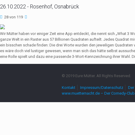
26.10.2022 - Rosenhof, Osnabrück
28 von 119
Wir Mütter haben vor einiger Zeit eine App entdeckt, die nennt sich „What 3 
ganze Welt in ein Raster aus 57 Billionen Quadraten aufteilt. Jedes Quadrat 
ein bisschen schade finden: Die drei Worte wurden den jeweiligen Quadrate
es wäre doch viel lustiger gewesen, wenn man sich das hätte selbst aussuch
eine Rolle spielt und dazu eine passende 3-Wort-Kennzeichnung ihrer Wahl. Die
© 2019 Eure Mütter. All Rights Reserved.
Kontakt
Impressum/Datenschutz
Der 
www.muetternacht.de – Der Comedy-Club