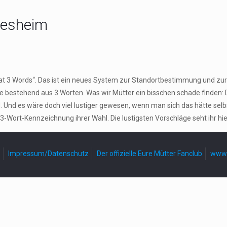
desheim
hat 3 Words“. Das ist ein neues System zur Standortbestimmung und zur 
se bestehend aus 3 Worten. Was wir Mütter ein bisschen schade finden:
 Und es wäre doch viel lustiger gewesen, wenn man sich das hätte sel
3-Wort-Kennzeichnung ihrer Wahl. Die lustigsten Vorschläge seht ihr hie
Impressum/Datenschutz
Der offizielle Eure Mütter Fanclub
www.