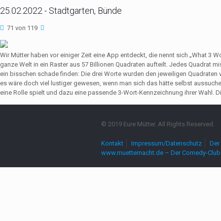
25.02.2022 - Stadtgarten, Bünde
71 von 119
Wir Mütter haben vor einiger Zeit eine App entdeckt, die nennt sich „What 3 
ganze Welt in ein Raster aus 57 Billionen Quadraten aufteilt. Jedes Quadrat 
ein bisschen schade finden: Die drei Worte wurden den jeweiligen Quadrate
es wäre doch viel lustiger gewesen, wenn man sich das hätte selbst aussuch
eine Rolle spielt und dazu eine passende 3-Wort-Kennzeichnung ihrer Wahl. Die
© 2019 Eure Mütter. All Rights Reserved.
Kontakt
Impressum/Datenschutz
Der 
www.muetternacht.de – Der Comedy-Club