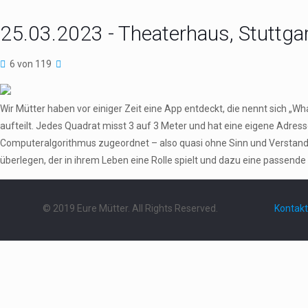
25.03.2023 - Theaterhaus, Stuttga
6 von 119
Wir Mütter haben vor einiger Zeit eine App entdeckt, die nennt sich „W
aufteilt. Jedes Quadrat misst 3 auf 3 Meter und hat eine eigene Adres
Computeralgorithmus zugeordnet – also quasi ohne Sinn und Verstand.
überlegen, der in ihrem Leben eine Rolle spielt und dazu eine passende 
© 2019 Eure Mütter. All Rights Reserved.
Kontakt