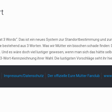
rt
hat 3 Words“. Das ist ein neues System zur Standortbestimmung und zur 
se bestehend aus 3 Worten. Was wir Mütter ein bisschen schade finden:
 Und es wäre doch viel lustiger gewesen, wenn man sich das hätte sel
3-Wort-Kennzeichnung ihrer Wahl. Die lustigsten Vorschläge seht ihr hie
Impressum/Datenschutz
Der offizielle Eure Mütter Fanclub
www.