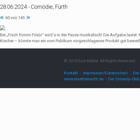
28.06.2024 - Comödie, Fürth
60 von 145
Bei „Fisch fromm Frisör“ wird´s in der Pause musikalisch! Die Aufgabe lautet
Kracher – könnte man ein vom Publikum vorgeschlagenes Produkt gut bewerbe
© 2019 Eure Mütter. All Rights Reserved.
Kontakt
Impressum/Datenschutz
Der 
www.muetternacht.de – Der Comedy-Club