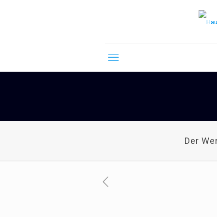
Der We