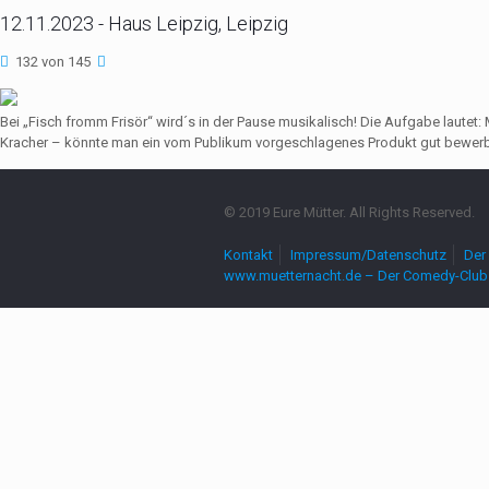
12.11.2023 - Haus Leipzig, Leipzig
132 von 145
Bei „Fisch fromm Frisör“ wird´s in der Pause musikalisch! Die Aufgabe lautet
Kracher – könnte man ein vom Publikum vorgeschlagenes Produkt gut bewerbe
© 2019 Eure Mütter. All Rights Reserved.
Kontakt
Impressum/Datenschutz
Der 
www.muetternacht.de – Der Comedy-Club