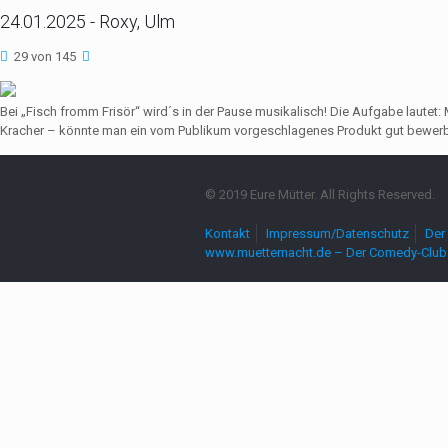
24.01.2025 - Roxy, Ulm
29 von 145
Bei „Fisch fromm Frisör“ wird´s in der Pause musikalisch! Die Aufgabe lautet
Kracher – könnte man ein vom Publikum vorgeschlagenes Produkt gut bewerbe
© 2019 Eure Mütter. All Rights Reserved.
Kontakt
Impressum/Datenschutz
Der 
www.muetternacht.de – Der Comedy-Club