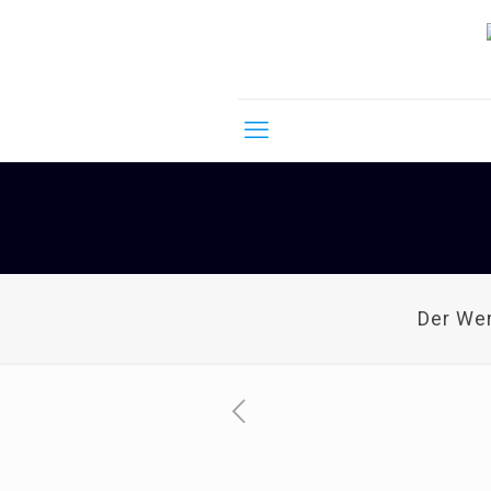
Der We