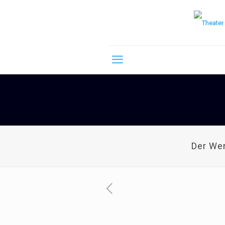
Der We