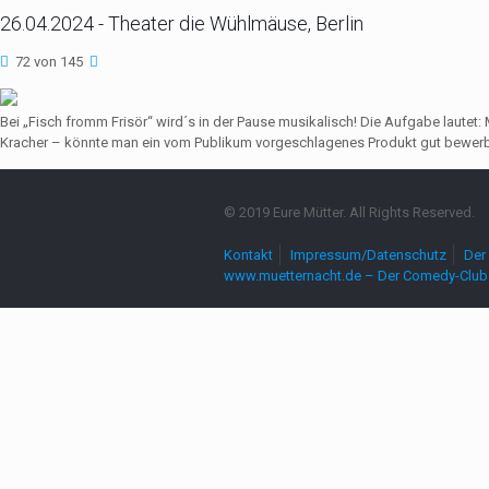
26.04.2024 - Theater die Wühlmäuse, Berlin
72 von 145
Bei „Fisch fromm Frisör“ wird´s in der Pause musikalisch! Die Aufgabe lautet
Kracher – könnte man ein vom Publikum vorgeschlagenes Produkt gut bewerbe
© 2019 Eure Mütter. All Rights Reserved.
Kontakt
Impressum/Datenschutz
Der 
www.muetternacht.de – Der Comedy-Club