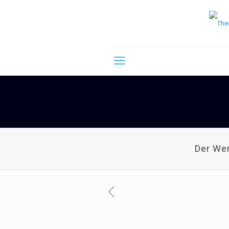
Der We