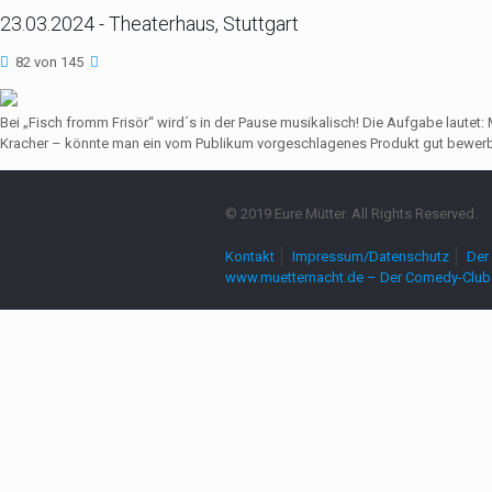
23.03.2024 - Theaterhaus, Stuttgart
82 von 145
Bei „Fisch fromm Frisör“ wird´s in der Pause musikalisch! Die Aufgabe lautet
Kracher – könnte man ein vom Publikum vorgeschlagenes Produkt gut bewerbe
© 2019 Eure Mütter. All Rights Reserved.
Kontakt
Impressum/Datenschutz
Der 
www.muetternacht.de – Der Comedy-Club