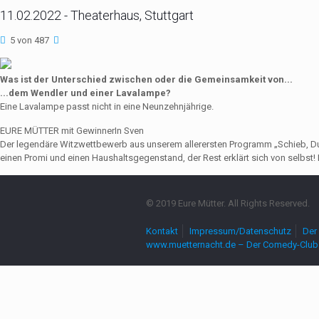
11.02.2022 - Theaterhaus, Stuttgart
5 von 487
Was ist der Unterschied zwischen oder die Gemeinsamkeit von...
...dem Wendler und einer Lavalampe?
Eine Lavalampe passt nicht in eine Neunzehnjährige.
EURE MÜTTER mit GewinnerIn Sven
Der legendäre Witzwettbewerb aus unserem allerersten Programm „Schieb, Du Sau
einen Promi und einen Haushaltsgegenstand, der Rest erklärt sich von selbst! 
© 2019 Eure Mütter. All Rights Reserved.
Kontakt
Impressum/Datenschutz
Der 
www.muetternacht.de – Der Comedy-Club