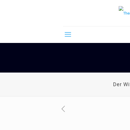
Der W