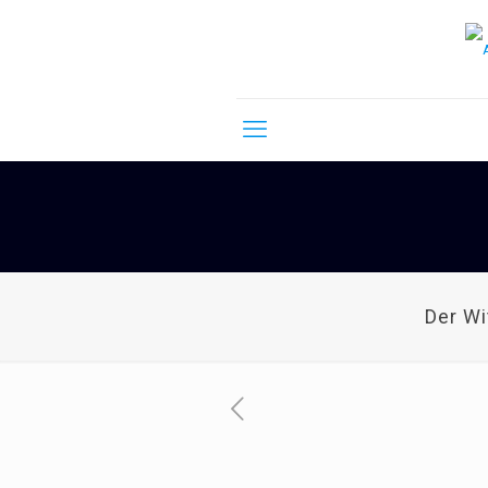
Der W