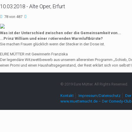
10.03.2018 - Alte Oper, Erfurt
78 von 487
Was ist der Unterschied zwischen oder die Gemeinsamkeit von...
...Prinz William und einer rotierenden Warmluftbürste?
Sie machen Frauen glücklich wenn der Stecker in der Dose ist.
EURE MÜTTER mit GewinnerIn Franziska
Der legendäre Witzwettbewerb aus unserem allerersten Programm „Schieb, Du Sau
einen Promi und einen Haushaltsgegenstand, der Rest erklärt sich von selbst! 
© 2019 Eure Mütter. All Rights Reserved.
Kontakt
Impressum/Datenschutz
Der 
www.muetternacht.de – Der Comedy-Club