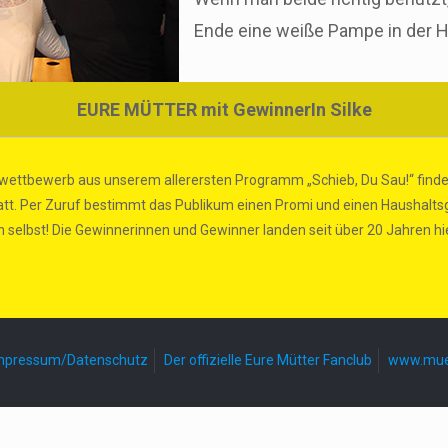
Ende eine weiße Pampe in der 
EURE MÜTTER mit GewinnerIn Silke
wettbewerb aus unserem allerersten Programm „Schieb, Du Sau!“ findet 
 statt. Per Zuruf bestimmt das Publikum einen Promi und einen Haushalt
on selbst! Die Gewinnerinnen und Gewinner landen seit über 20 Jahren hier
mpressum/Datenschutz
Der offizielle Eure Mütter Fanclub
www.muet