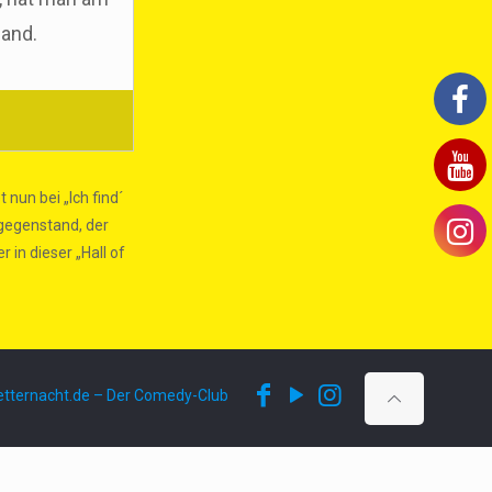
Hand.
nun bei „Ich find´
sgegenstand, der
 in dieser „Hall of
ternacht.de – Der Comedy-Club