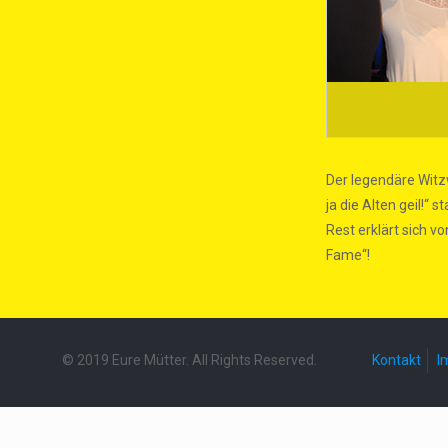
Der legendäre Witz
ja die Alten geil!“
Rest erklärt sich v
Fame“!
© 2019 Eure Mütter. All Rights Reserved.
Kontakt
I