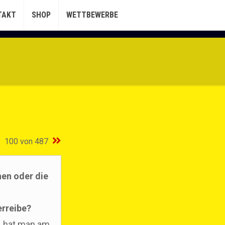
TAKT
SHOP
WETTBEWERBE
100 von 487
hen oder die
erreibe?
, hat man am