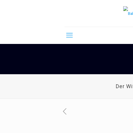
Der W