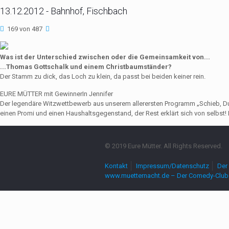
13.12.2012 - Bahnhof, Fischbach
169 von 487
Was ist der Unterschied zwischen oder die Gemeinsamkeit von...
...Thomas Gottschalk und einem Christbaumständer?
Der Stamm zu dick, das Loch zu klein, da passt bei beiden keiner rein.
EURE MÜTTER mit GewinnerIn Jennifer
Der legendäre Witzwettbewerb aus unserem allerersten Programm „Schieb, Du Sau
einen Promi und einen Haushaltsgegenstand, der Rest erklärt sich von selbst! 
© 2019 Eure Mütter. All Rights Reserved.
Kontakt
Impressum/Datenschutz
Der 
www.muetternacht.de – Der Comedy-Club