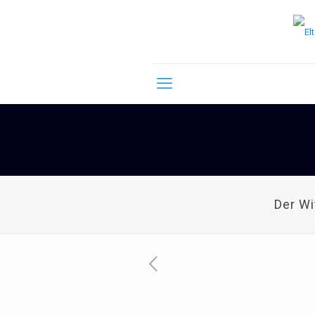
Der W