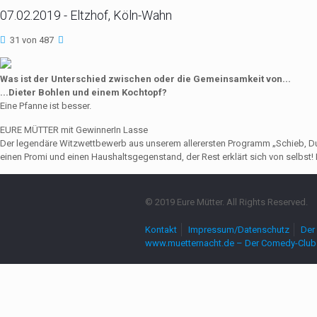
07.02.2019 - Eltzhof, Köln-Wahn
31 von 487
Was ist der Unterschied zwischen oder die Gemeinsamkeit von...
...Dieter Bohlen und einem Kochtopf?
Eine Pfanne ist besser.
EURE MÜTTER mit GewinnerIn Lasse
Der legendäre Witzwettbewerb aus unserem allerersten Programm „Schieb, Du Sau
einen Promi und einen Haushaltsgegenstand, der Rest erklärt sich von selbst! 
© 2019 Eure Mütter. All Rights Reserved.
Kontakt
Impressum/Datenschutz
Der 
www.muetternacht.de – Der Comedy-Club